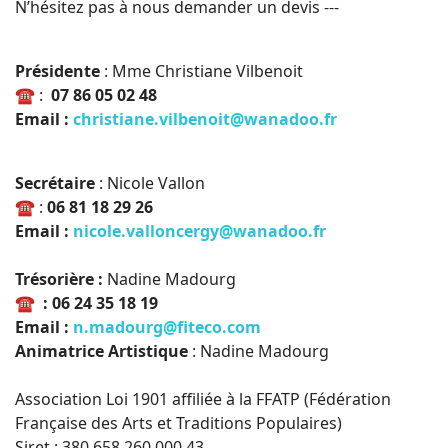
N’hésitez pas à nous demander un devis ---
Présidente
: Mme Christiane Vilbenoit
☎ :
07 86 05 02 48
Email :
christiane.vilbenoit@wanadoo.fr
Secrétaire
: Nicole Vallon
☎ :
06 81 18 29 26
Email :
nicole.valloncergy@wanadoo.fr
Trésorière :
Nadine Madourg
☎ : 06 24 35 18 19
Email :
n.madourg@fiteco.com
Animatrice Artistique
: Nadine Madourg
Association Loi 1901 affiliée à la FFATP (Fédération
Française des Arts et Traditions Populaires)
Siret : 380 658 260 000 43