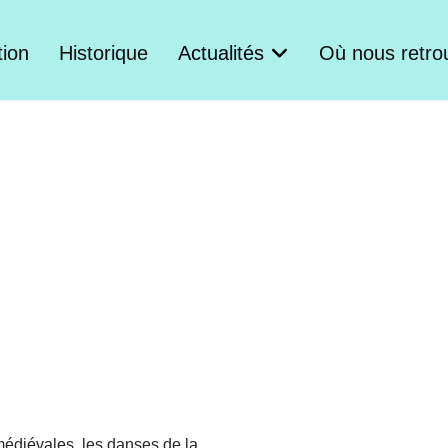
tion
Historique
Actualités
Où nous retro
médiévales, les danses de la